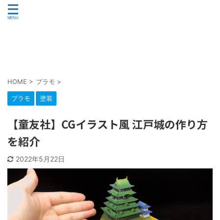
plastic.model
未来塗装部
HOME
>
プラモ
>
プラモ
塗装
【童友社】CGイラスト風 江戸城の作り方
を紹介
2022年5月22日