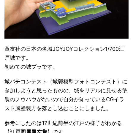
童友社の日本の名城JOYJOYコレクション1/700江
戸城です。
初めての城プラです。
城パチコンテスト（城郭模型フォトコンテスト）に
参加しようと思ったものの、城をリアルに見せる塗
装のノウハウがないので自分が知っているCGイラ
スト風塗装方を落とし込むことにしました。
参考にしたのは17世紀前半の江戸の様子がわかる
【
江戸図屏風左隻
】です。